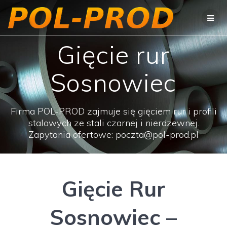
Przejdź
do
treści
Gięcie rur
Sosnowiec
Firma POL-PROD zajmuje się gięciem rur i profili
stalowych ze stali czarnej i nierdzewnej.
Zapytania ofertowe: poczta@pol-prod.pl
Gięcie Rur
Sosnowiec –