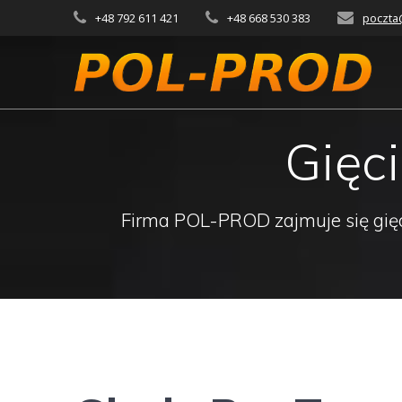
Przejdź
+48 792 611 421
+48 668 530 383
poczta
do
treści
Gięc
Firma POL-PROD zajmuje się gięci