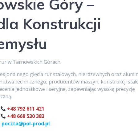
owskie Góry –
dla Konstrukcji
zemysłu
 rur w Tarnowskich Górach.
esjonalnego gięcia rur stalowych, nierdzewnych oraz alumi
ctwa technicznego, producentów maszyn, konstrukcji sta
lecenia jednostkowe i seryjne, zapewniając wysoką precyzję
czną.
+48 792 611 421
+48 668 530 383
poczta@pol-prod.pl