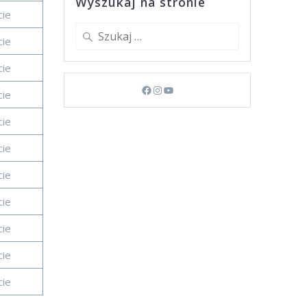
Wyszukaj na stronie
cie
Szukaj:
cie
cie
Facebook
Instagram
YouTube
cie
cie
cie
cie
cie
cie
cie
cie