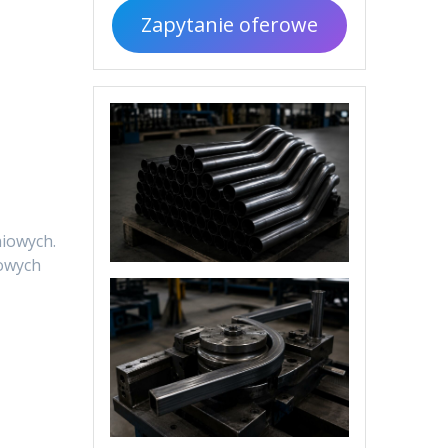
Zapytanie oferowe
niowych.
lowych