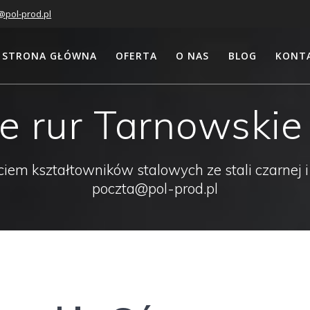
@pol-prod.pl
STRONA GŁÓWNA
OFERTA
O NAS
BLOG
KONT
ie rur Tarnowskie
em kształtowników stalowych ze stali czarnej i
poczta@pol-prod.pl