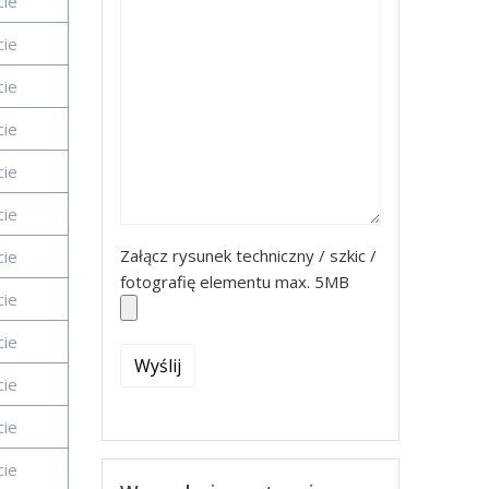
cie
cie
cie
cie
cie
cie
Załącz rysunek techniczny / szkic /
cie
fotografię elementu max. 5MB
cie
cie
cie
cie
cie