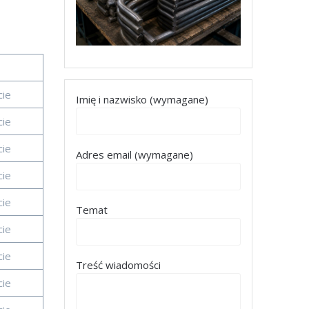
cie
Imię i nazwisko (wymagane)
cie
cie
Adres email (wymagane)
cie
cie
Temat
cie
cie
Treść wiadomości
cie