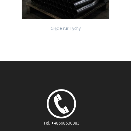
Gięcie rur Tychy
Tel. +48668530383