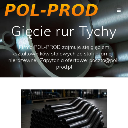
Przejdź
do
treści
Gięcie rur Tychy
Firma POL-PROD zajmuje się gięciem
kształtowników stalowych ze stali czarnej i
nierdzewnej. Zapytania ofertowe: poczta@pol-
prod.pl