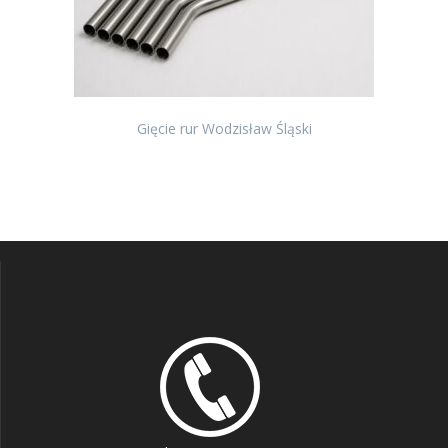
Gięcie rur Wodzisław Śląski