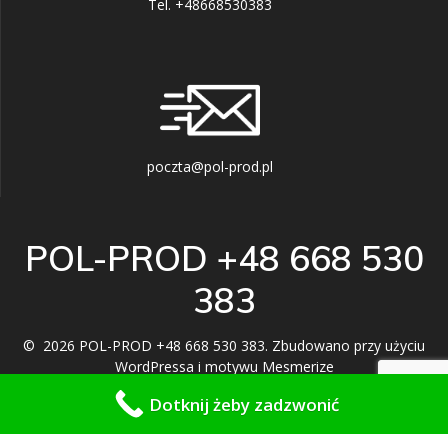
Tel. +48668530383
poczta@pol-prod.pl
POL-PROD +48 668 530
383
© 2026 POL-PROD +48 668 530 383. Zbudowano przy użyciu
WordPressa i
motywu Mesmerize
Dotknij żeby zadzwonić