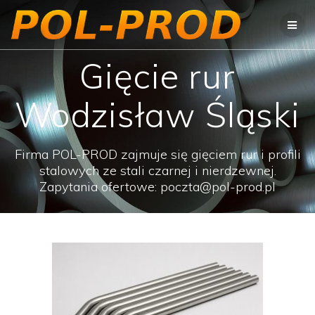
Przejdź
do
treści
Gięcie rur
Wodzisław Śląski
Firma POL-PROD zajmuje się gięciem rur i profili
stalowych ze stali czarnej i nierdzewnej.
Zapytania ofertowe: poczta@pol-prod.pl