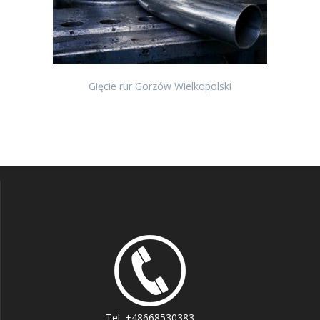
Gięcie rur Gorzów Wielkopolski
Tel. +48668530383