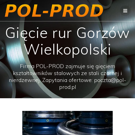
Przejdź
do
treści
Gięcie rur Gorzów
Wielkopolski
Firma POL-PROD zajmuje się gięciem
kształtowników stalowych ze stali czarnej i
nierdzewnej. Zapytania ofertowe: poczta@pol-
prod.pl