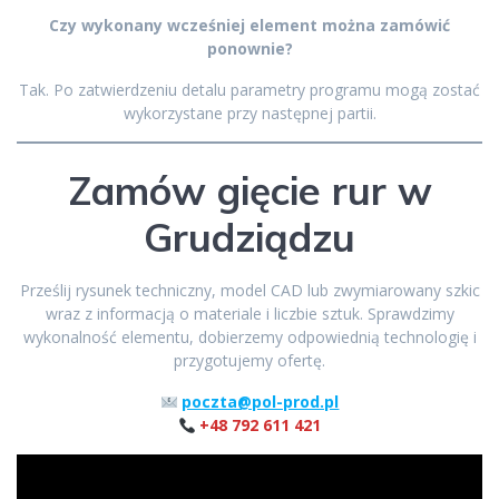
Czy wykonany wcześniej element można zamówić
ponownie?
Tak. Po zatwierdzeniu detalu parametry programu mogą zostać
wykorzystane przy następnej partii.
Zamów gięcie rur w
Grudziądzu
Prześlij rysunek techniczny, model CAD lub zwymiarowany szkic
wraz z informacją o materiale i liczbie sztuk. Sprawdzimy
wykonalność elementu, dobierzemy odpowiednią technologię i
przygotujemy ofertę.
poczta@pol-prod.pl
+48 792 611 421