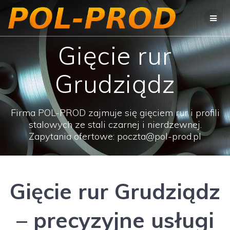
Przejdź
do
treści
Gięcie rur
Grudziądz
Firma POL-PROD zajmuje się gięciem rur i profili
stalowych ze stali czarnej i nierdzewnej.
Zapytania ofertowe: poczta@pol-prod.pl
Gięcie rur Grudziądz
– precyzyjne usługi