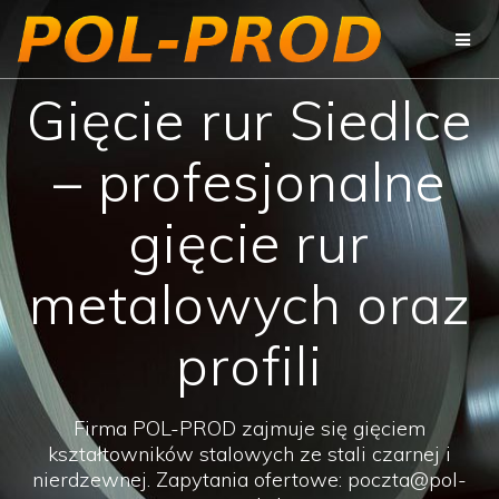
Przejdź
do
treści
Gięcie rur Siedlce
– profesjonalne
gięcie rur
metalowych oraz
profili
Firma POL-PROD zajmuje się gięciem
kształtowników stalowych ze stali czarnej i
nierdzewnej. Zapytania ofertowe: poczta@pol-