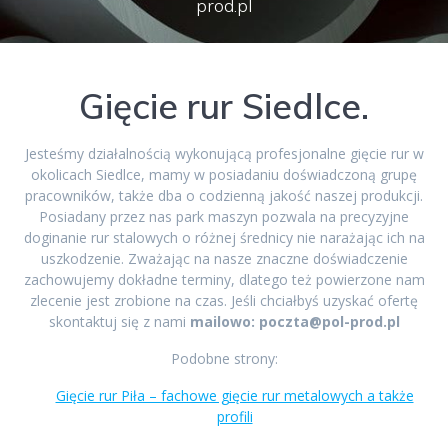
prod.pl
Gięcie rur Siedlce.
Jesteśmy działalnością wykonującą profesjonalne gięcie rur w
okolicach Siedlce, mamy w posiadaniu doświadczoną grupę
pracowników, także dba o codzienną jakość naszej produkcji.
Posiadany przez nas park maszyn pozwala na precyzyjne
doginanie rur stalowych o różnej średnicy nie narażając ich na
uszkodzenie. Zważając na nasze znaczne doświadczenie
zachowujemy dokładne terminy, dlatego też powierzone nam
zlecenie jest zrobione na czas. Jeśli chciałbyś uzyskać ofertę
skontaktuj się z nami
mailowo: poczta@pol-prod.pl
Podobne strony:
Gięcie rur Piła – fachowe gięcie rur metalowych a także
profili