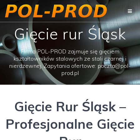
Przejdź
do
treści
Gięcie rur Śląsk
Firma POL-PROD zajmuje się gięciem
kształtowników stalowych ze stali czarnej i
nierdzewnej. Zapytania ofertowe: poczta@pol-
prod.pl
Gięcie Rur Śląsk –
Profesjonalne Gięcie