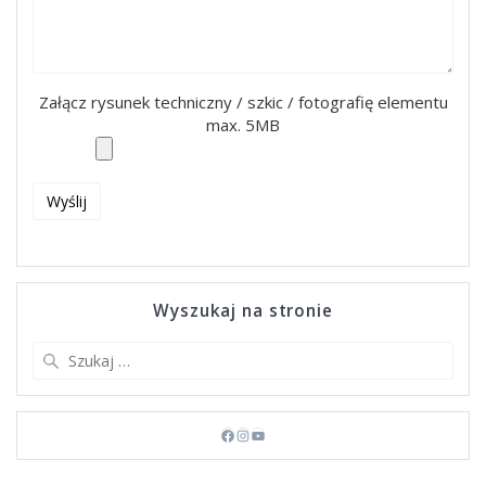
Załącz rysunek techniczny / szkic / fotografię elementu
max. 5MB
Wyszukaj na stronie
Szukaj:
Facebook
Instagram
YouTube