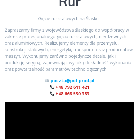
Rur
Gięcie rur stalowych na Śląsku.
Zapraszamy firmy z województwa śląskiego do współpracy w
zakresie profesjonalnego gięcia rur stalowych, nierdzewnych
oraz aluminiowych. Realizujemy elementy dla przemysłu,
konstrukcji stalowych, energetyki, transportu oraz producentów
maszyn. Wykonujemy zarówno pojedyncze detale, jak i
produkcję seryjną, zapewniając wysoką dokładność wykonania
oraz powtarzalność parametrów technologicznych.
poczta@pol-prod.pl
+48 792 611 421
+48 668 530 383