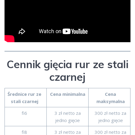
Cennik gięcia rur ze stali
czarnej
Średnice rur ze
Cena minimalna
Cena
stali czarnej
maksymalna
fi6
3 zł netto za
300 zł netto za
jedno gięcie
jedno gięcie
fi8
3 zł netto za
300 zł netto za