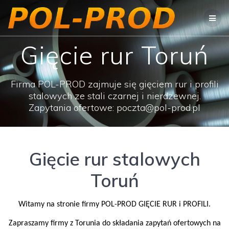
Przejdź
do
treści
Gięcie rur Toruń
Firma POL-PROD zajmuje się gięciem rur i profili
stalowych ze stali czarnej i nierdzewnej.
Zapytania ofertowe: poczta@pol-prod.pl
Gięcie rur stalowych
Toruń
Witamy na stronie firmy POL-PROD GIĘCIE RUR i PROFILI.
Zapraszamy firmy z Torunia do składania zapytań ofertowych na