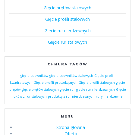
Gięcie prętów stalowych
Gięcie profili stalowych
Gięcie rur nierdzewnych
Gięcie rur stalowych
CHMURA TAGÓW
gięcie ceowników
gięcie ceowników stalowych
Gięcie profili
kwadratowych
Gięcie profili prostokątnych
Gięcie profili stalowych
gięcie
prętów
gięcie prętów stalowych
gięcie rur
gięcie rur nierdzewnych
Gięcie
łuków z rur stalowych
produkty z rur nierdzewnych
rury nierdzewne
MENU
Strona główna
Oferta