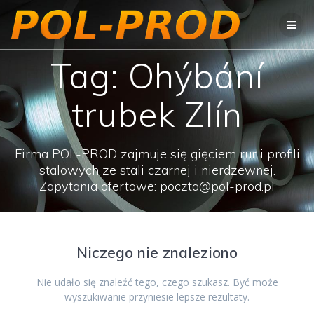
Przejdź
do
treści
Tag:
Ohýbání
trubek Zlín
Firma POL-PROD zajmuje się gięciem rur i profili
stalowych ze stali czarnej i nierdzewnej.
Zapytania ofertowe: poczta@pol-prod.pl
Niczego nie znaleziono
Nie udało się znaleźć tego, czego szukasz. Być może
wyszukiwanie przyniesie lepsze rezultaty.