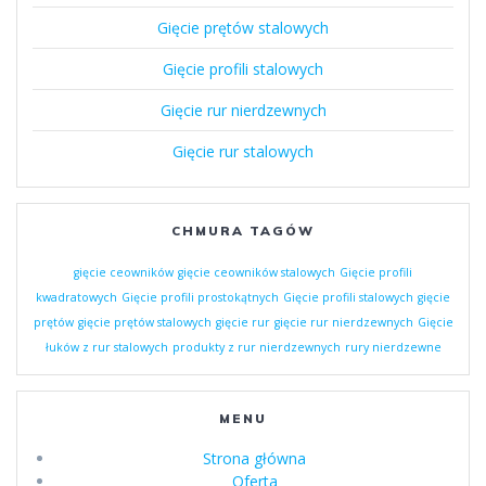
Gięcie prętów stalowych
Gięcie profili stalowych
Gięcie rur nierdzewnych
Gięcie rur stalowych
CHMURA TAGÓW
gięcie ceowników
gięcie ceowników stalowych
Gięcie profili
kwadratowych
Gięcie profili prostokątnych
Gięcie profili stalowych
gięcie
prętów
gięcie prętów stalowych
gięcie rur
gięcie rur nierdzewnych
Gięcie
łuków z rur stalowych
produkty z rur nierdzewnych
rury nierdzewne
MENU
Strona główna
Oferta