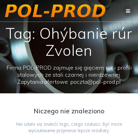
Przejdź
do
treści
Tag:
Ohýbanie rúr
Zvolen
Firma POL-PROD zajmuje się gięciem rur i profili
stalowych ze stali czarnej i nierdzewnej.
Zapytania ofertowe: poczta@pol-prod.pl
Niczego nie znaleziono
Nie udało się znaleźć tego, czego szukasz. Być może
wyszukiwanie przyniesie lepsze rezultaty.