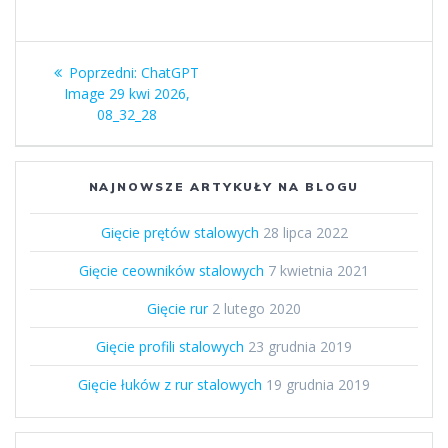
Nawigacja
Poprzedni
Poprzedni:
ChatGPT
wpisu
wpis:
Image 29 kwi 2026,
08_32_28
NAJNOWSZE ARTYKUŁY NA BLOGU
Gięcie prętów stalowych
28 lipca 2022
Gięcie ceowników stalowych
7 kwietnia 2021
Gięcie rur
2 lutego 2020
Gięcie profili stalowych
23 grudnia 2019
Gięcie łuków z rur stalowych
19 grudnia 2019