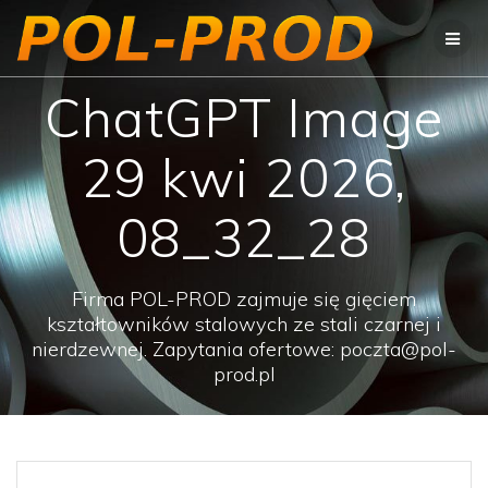
Przejdź
do
treści
ChatGPT Image
29 kwi 2026,
08_32_28
Firma POL-PROD zajmuje się gięciem
kształtowników stalowych ze stali czarnej i
nierdzewnej. Zapytania ofertowe: poczta@pol-
prod.pl