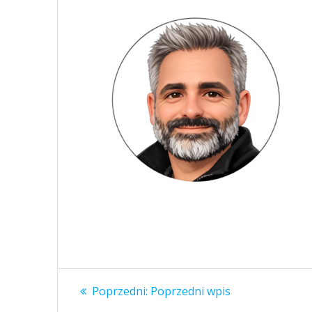
Nawigacja
Poprzedni
Poprzedni:
Poprzedni wpis
wpis: