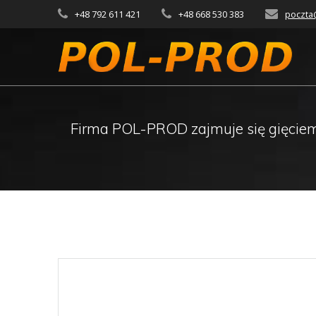
Przejdź
+48 792 611 421
+48 668 530 383
poczta
do
treści
Firma POL-PROD zajmuje się gięciem ru