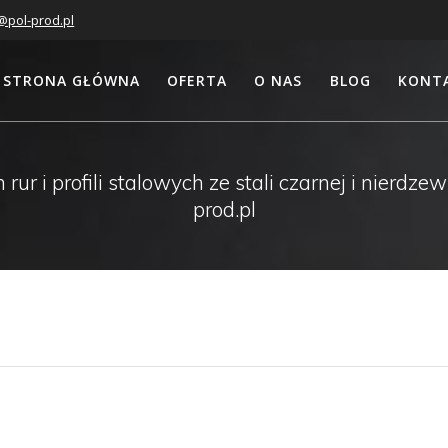
@pol-prod.pl
STRONA GŁÓWNA
OFERTA
O NAS
BLOG
KONT
r i profili stalowych ze stali czarnej i nierdz
prod.pl