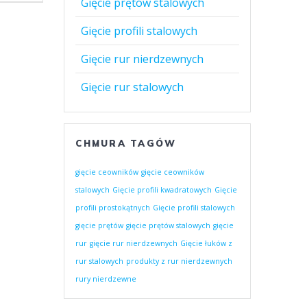
Gięcie prętów stalowych
Gięcie profili stalowych
Gięcie rur nierdzewnych
Gięcie rur stalowych
CHMURA TAGÓW
gięcie ceowników
gięcie ceowników
stalowych
Gięcie profili kwadratowych
Gięcie
profili prostokątnych
Gięcie profili stalowych
gięcie prętów
gięcie prętów stalowych
gięcie
rur
gięcie rur nierdzewnych
Gięcie łuków z
rur stalowych
produkty z rur nierdzewnych
rury nierdzewne