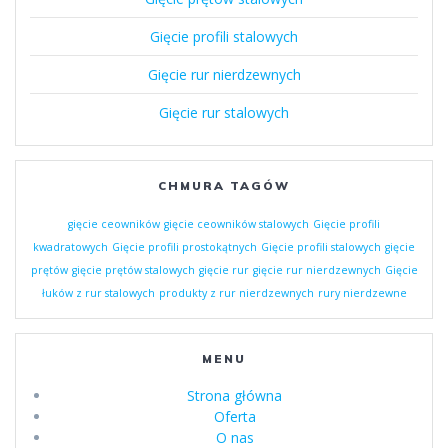
Gięcie profili stalowych
Gięcie rur nierdzewnych
Gięcie rur stalowych
CHMURA TAGÓW
gięcie ceowników
gięcie ceowników stalowych
Gięcie profili
kwadratowych
Gięcie profili prostokątnych
Gięcie profili stalowych
gięcie
prętów
gięcie prętów stalowych
gięcie rur
gięcie rur nierdzewnych
Gięcie
łuków z rur stalowych
produkty z rur nierdzewnych
rury nierdzewne
MENU
Strona główna
Oferta
O nas