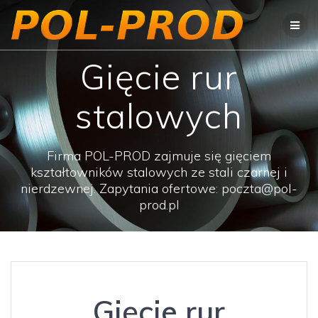
Przejdź
do
treści
Gięcie rur
stalowych
Firma POL-PROD zajmuje się gięciem
kształtowników stalowych ze stali czarnej i
nierdzewnej. Zapytania ofertowe: poczta@pol-
prod.pl
Gięcie rur