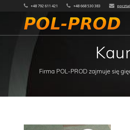
Przejdź
+48 792 611 421
+48 668 530 383
poczta
do
treści
Kau
Firma POL-PROD zajmuje się gięci