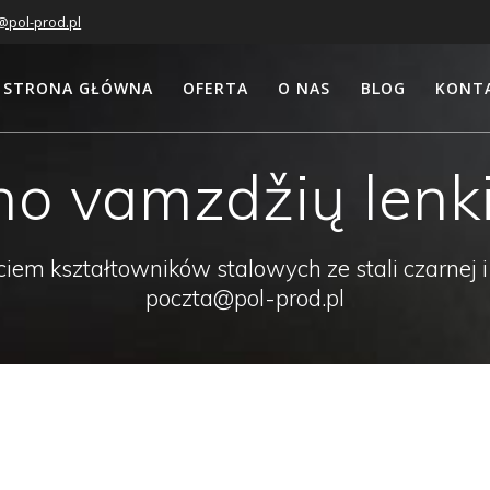
@pol-prod.pl
STRONA GŁÓWNA
OFERTA
O NAS
BLOG
KONT
no vamzdžių lenk
em kształtowników stalowych ze stali czarnej i
poczta@pol-prod.pl