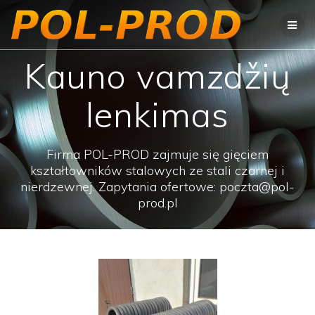
Przejdź
do
treści
Kauno vamzdžių
lenkimas
Firma POL-PROD zajmuje się gięciem
kształtowników stalowych ze stali czarnej i
nierdzewnej. Zapytania ofertowe: poczta@pol-
prod.pl