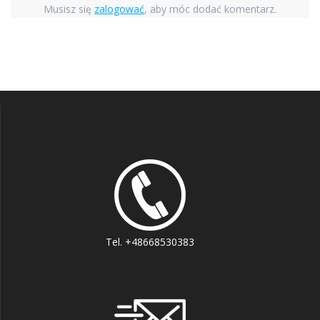
Musisz się
zalogować
, aby móc dodać komentarz.
Tel. +48668530383