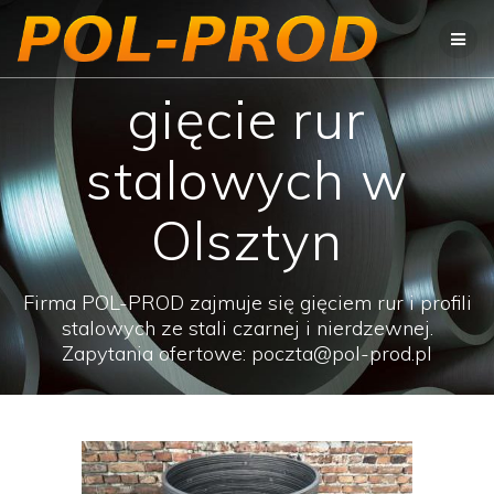
Przejdź
do
treści
gięcie rur
stalowych w
Olsztyn
Firma POL-PROD zajmuje się gięciem rur i profili
stalowych ze stali czarnej i nierdzewnej.
Zapytania ofertowe: poczta@pol-prod.pl