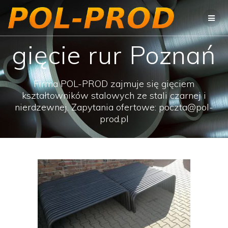
Przejdź
do
treści
gięcie rur Poznań
Firma POL-PROD zajmuje się gięciem
kształtowników stalowych ze stali czarnej i
nierdzewnej. Zapytania ofertowe: poczta@pol-
prod.pl