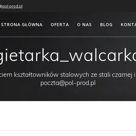
@pol-prod.pl
STRONA GŁÓWNA
OFERTA
O NAS
BLOG
KONT
gietarka_walcark
em kształtowników stalowych ze stali czarnej i
poczta@pol-prod.pl