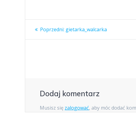
Nawigacja
Poprzedni
Poprzedni:
gietarka_walcarka
wpis:
wpisu
Dodaj komentarz
Musisz się
zalogować
, aby móc dodać kom