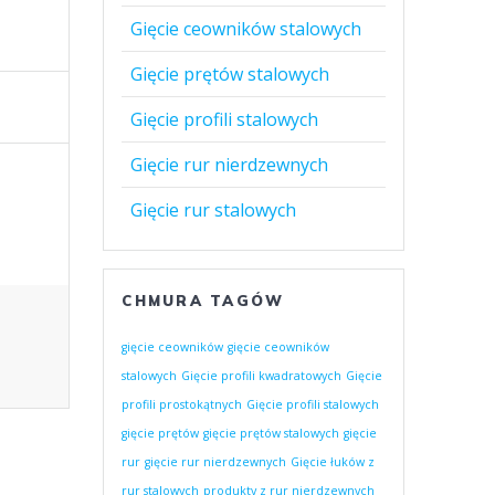
Gięcie ceowników stalowych
Gięcie prętów stalowych
Gięcie profili stalowych
Gięcie rur nierdzewnych
Gięcie rur stalowych
CHMURA TAGÓW
gięcie ceowników
gięcie ceowników
stalowych
Gięcie profili kwadratowych
Gięcie
profili prostokątnych
Gięcie profili stalowych
gięcie prętów
gięcie prętów stalowych
gięcie
rur
gięcie rur nierdzewnych
Gięcie łuków z
rur stalowych
produkty z rur nierdzewnych