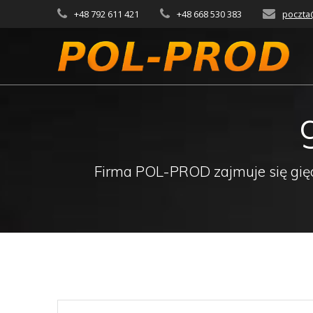
Przejdź
+48 792 611 421
+48 668 530 383
poczta
do
treści
Firma POL-PROD zajmuje się gięci